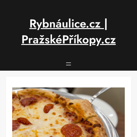
Přeskočit
na
obsah
Rybnáulice.cz |
PražskéPříkopy.cz