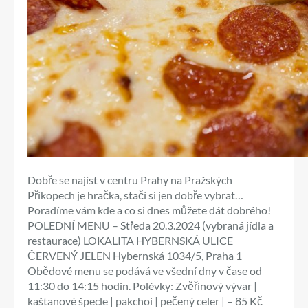
Dobře se najíst v centru Prahy na Pražských
Příkopech je hračka, stačí si jen dobře vybrat…
Poradíme vám kde a co si dnes můžete dát dobrého!
POLEDNÍ MENU – Středa 20.3.2024 (vybraná jídla a
restaurace) LOKALITA HYBERNSKÁ ULICE
ČERVENÝ JELEN Hybernská 1034/5, Praha 1
Obědové menu se podává ve všední dny v čase od
11:30 do 14:15 hodin. Polévky: Zvěřinový vývar |
kaštanové špecle | pakchoi | pečený celer | – 85 Kč