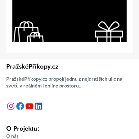
PražskéPříkopy.cz
PražskéPříkopy.cz propojí jednu z nejdražších ulic na
světě v reálném i online prostoru…
Instagram
Facebook
YouTube
LinkedIn
O Projektu:
O nás