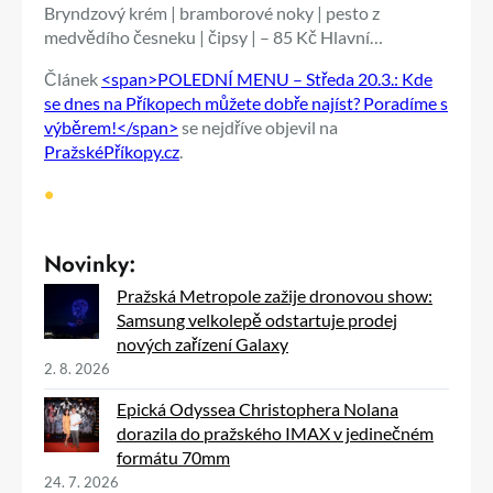
Bryndzový krém | bramborové noky | pesto z
medvědího česneku | čipsy | – 85 Kč Hlavní…
Článek
<span>POLEDNÍ MENU – Středa 20.3.: Kde
se dnes na Příkopech můžete dobře najíst? Poradíme s
výběrem!</span>
se nejdříve objevil na
PražskéPříkopy.cz
.
•
Novinky:
Pražská Metropole zažije dronovou show:
Samsung velkolepě odstartuje prodej
nových zařízení Galaxy
2. 8. 2026
Epická Odyssea Christophera Nolana
dorazila do pražského IMAX v jedinečném
formátu 70mm
24. 7. 2026