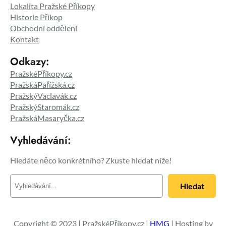
Lokalita Pražské Příkopy
Historie Příkop
Obchodní oddělení
Kontakt
Odkazy:
PražskéPříkopy.cz
PražskáPařížská.cz
PražskýVaclavák.cz
PražskýStaromák.cz
PražskáMasaryčka.cz
Vyhledávání:
Hledáte něco konkrétního? Zkuste hledat níže!
H
Hledat
l
e
d
a
Copyright © 2023 | PražskéPříkopy.cz |
HMG
| Hosting by