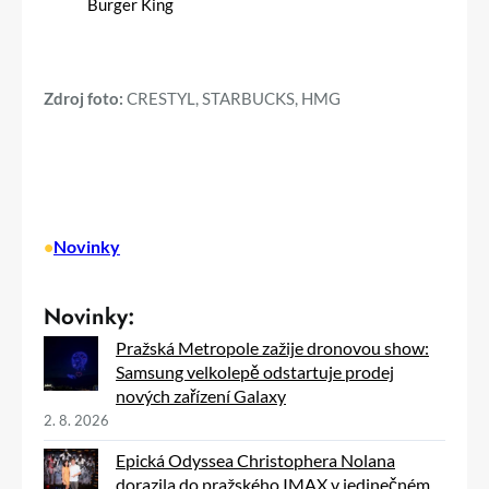
Zdroj foto:
CRESTYL, STARBUCKS, HMG
•
Novinky
Novinky:
Pražská Metropole zažije dronovou show:
Samsung velkolepě odstartuje prodej
nových zařízení Galaxy
2. 8. 2026
Epická Odyssea Christophera Nolana
dorazila do pražského IMAX v jedinečném