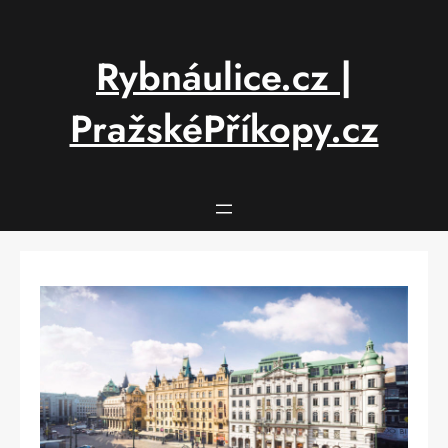
Přeskočit
na
obsah
Rybnáulice.cz |
PražskéPříkopy.cz