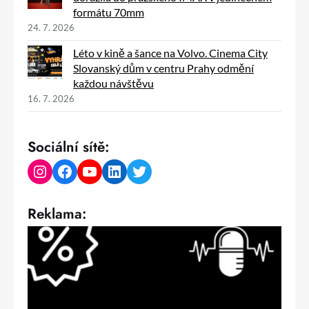
formátu 70mm
24. 7. 2026
Léto v kině a šance na Volvo. Cinema City
Slovanský dům v centru Prahy odmění
každou návštěvu
16. 7. 2026
Sociální sítě:
Instagram
Facebook
YouTube
LinkedIn
Twitter
Reklama: