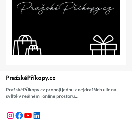
PražskéPříkopy.cz
PražskéPříkopy.cz propojí jednu z nejdražších ulic na
světě v reálném i online prostoru…
Instagram
Facebook
YouTube
LinkedIn