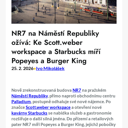
NR7 na Náměstí Republiky
ožívá: Ke Scott.weber
workspace a Starbucks míří
Popeyes a Burger King
25. 2. 2026
•
Ivo Mikolášek
Nově zrekonstruovaná budova
NR7
na pražském
Náměstí Republiky
, přímo naproti obchodnímu centru
Palladium
, postupně odhaluje své nové nájemce. Po
značce
Scott.weber workspace
a otevření nové
kavárny Starbucks
se nabídka služeb a gastronomie
rozšiřuje o další silná jména. Do přízemí a retailových
pater NR7 míří Popeyes a Burger King, jejichž pobočky