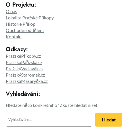
O Projektu:
O nás
Lokalita Pražské Příkopy
Historie Příkop
Obchodní oddělení
Kontakt
Odkazy:
PražskéPříkopy.cz
PražskáPařížská.cz
PražskýVaclavák.cz
PražskýStaromák.cz
PražskáMasaryčka.cz
Vyhledávání:
Hledáte něco konkrétního? Zkuste hledat níže!
H
Hledat
l